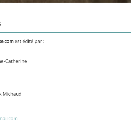
s
se.com
est édité par :
ne-Catherine
ix Michaud
mail.com